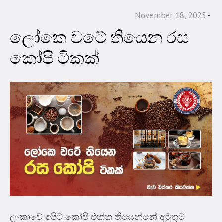
November 18, 2025
ලෝකෙ වටේ තියෙන රස
කෝපි ටිකක්
ලංකාවේ අපිට කෝපි එක්ක තියෙන්නේ අමුතුම