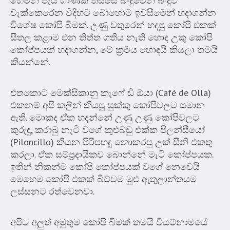
හෙමින් පැය ගාණක් තිස්සේ බිංදුවෙන් බිංදුව
වැක්කෙරෙන විදිහට බොහොම ඉවසීමෙන් හදාගන්න
විශේෂ කෝපි බීමක්. උණු වතුරෙන් හදපු කෝපි එකක්
සීතල කළාම එන තිත්ත ගතිය නැති හොඳ උකු කෝපි
කෝප්පයක් හදාගන්න, මේ ක්‍රමය හොඳයි කියලා තමයි
කියන්නේ.
එතකොට මෙක්සිකානු කැෆේ ඩි ඕයා (Café de Olla)
එකනම් අපි කලින් කියපු සුක්කු කෝපිවලට සමාන
ඇති. මොකද ඒක හදන්නේ උණු උණු කෝපිවලට
කුරුඳු, කරාබු නැටි වගේ කුළුබඩු එක්ක පිලන්සීයෝ
(Piloncillo) කියන පිරිපහදු නොකරපු උක් සීනි එකතු
කරලා. ඒක සම්ප්‍රදායිකව බොන්නේ මැටි කෝප්පයක.
ඉතින් නිකන්ම කෝපි කෝප්පයක් වගේ නෙවෙයි
මෙහෙම කෝපි එකක් බිව්වම මුළු ඇතුලාන්තයම
ලස්සනට රත්වෙනවා.
අපිට අලුත් අමුතුම කෝපි බීමක් තමයි වියට්නාමයේ