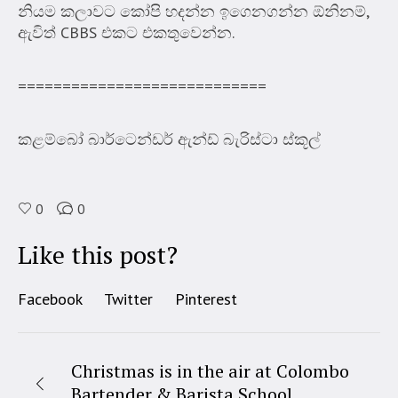
නියම කලාවට කෝපි හදන්න ඉගෙනගන්න ඕනිනම්,
ඇවිත් CBBS එකට එකතුවෙන්න.
============================
කළම්බෝ බාර්ටෙන්ඩර් ඇන්ඩ් බැරිස්ටා ස්කූල්
0
0
Like this post?
Facebook
Twitter
Pinterest
Christmas is in the air at Colombo
Bartender & Barista School