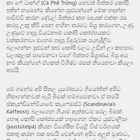
කා ෆේ ටෘන්ග් (Cà Phê Trứng) හෙවත් බිත්තර කෝපි.
ඉතින් නමෙන්ම කියන්න පුළුවන්නේ මේක හදන්න
පාවිච්චි කරන දේවල්. බිත්තර කහ මදයක් එක්ක රස
කරපු උකු කිරි පෙන නගින තරමට මිශ්‍ර කරගෙන, උණු
උණුවේ හදපු වියට්නාම් කෝපි කෝප්පයකට
වත්කරනවා. එහෙම හදපු වීදුරුවක පැහැදිලිව
බලාගන්න පුළුවන් කළු කෝපි වලට උඩින් ලා කහපාට
වලාකුලක් පාවෙනවා වගේ බිත්තර මිශ්‍රණය. බීපු අය
නම් කියන්නේ ඒකෙත් විශිෂ්ට රසක් තියෙනවා කියලා
තමයි.
මේ ගමන්ම අපි සීතල යුරෝපයට ගියෝතින් අපිට
හිතාගන්නවත් බැරි බීමක් හම්බවෙනවා. ඒ තමයි
ස්කැන්ඩිනේවියාවේ කැෆෙඔස්ට් (Scandinavia’s
Kaffeost). බලාගෙන ගියාම ඇත්තටම සරල බීමක්.
හොඳ කෝපි කෝප්පයක් හදාගෙන ඒකට යූස්ටාලීපා
(juustoleipä) කියන විශේෂීත වියළි චීස් වර්ගයක්
එකතු කරන එක තමයි වෙන්නේ. අපිට අලුත් වුණාට,