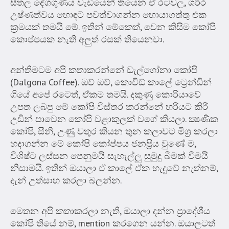
සීතල දේශගුණය වැඩියෙන් තියෙන ඒ රටවල, ශරීර
උෂ්ණත්වය හොඳට පවත්වාගන්න හොයාගත්තු එක
ක්‍රමයක් තමයි මේ. ඉතින් මේකෙත්, වෙන කිසිම කෝපි
කොප්පයක නැති අලුත් රසක් තියෙනවා.
අන්තිමටම අපි කතාකරන්නේ ඩැල්ගෝනා කෝපි
(Dalgona Coffee). ඔව් ඔව්, කොවිඩ් කාලේ ට්‍රෙන්ඩින්
ගියේ අපේ රටෙත්, ඒකම තමයි. දකුණු කොරියාවේ
උපත ලබපු මේ කෝපි විස්තර කරන්නේ හරියට කිරි
උඩින් පාවෙන කෝපි වළාකුලක් වගේ කියලා. ක්‍ෂණික
කෝපි, සීනි, උණු වතුර කියන තුන කලාවට මිශ්‍ර කරලා
හදාගන්න මේ කෝපි කෝප්පය ජනප්‍රිය වුණේ ම,
විශිෂ්ට ලස්සන පෙනුමයි සැහැල්ලු සුමුදු බීමක් වීමයි
නිසාමයි. ඉතින් ඔයාලා ඒ කාලේ ඒක හැදුවේ නැත්නම්,
දැන් උත්සාහ කරලා බලන්න.
මෙතන අපි කතාකරලා නැති, ඔයාලා දන්න ප්‍රාදේශීය
කෝපි තියේ නම්, mention කරගෙන යන්න. ඔයාලටත්