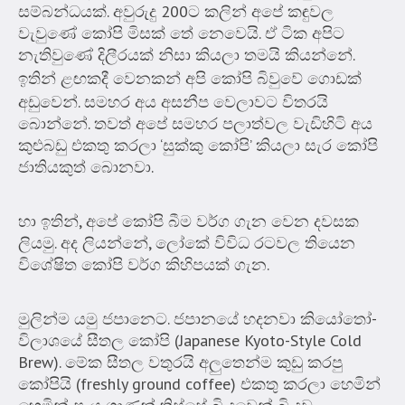
සම්බන්ධයක්. අවුරුදු 200ට කලින් අපේ කඳුවල
වැවුණේ කෝපි මිසක් තේ නෙවෙයි. ඒ ටික අපිට
නැතිවුණේ දිලීරයක් නිසා කියලා තමයි කියන්නේ.
ඉතින්
ළඟකදී වෙනකන් අපි කෝපි බිවුවේ ගොඩක්
අඩුවෙන්. සමහර අය අසනීප වෙලාවට විතරයි
බොන්නේ. තවත් අපේ සමහර පලාත්වල වැඩිහිටි අය
කුළුබඩු එකතු කරලා ‘සුක්කු කෝපි’ කියලා සැර කෝපි
ජාතියකුත් බොනවා.
හා ඉතින්, අපේ කෝපි බීම වර්ග ගැන වෙන දවසක
ලියමු. අද ලියන්නේ, ලෝකේ විවිධ රටවල තියෙන
විශේෂිත කෝපි වර්ග කිහිපයක් ගැන.
මුලින්ම යමු ජපානෙට. ජපානයේ හදනවා කියෝතෝ-
විලාශයේ සීතල කෝපි (Japanese Kyoto-Style Cold
Brew). මේක සීතල වතුරයි අලුතෙන්ම කුඩු කරපු
කෝපියි (freshly ground coffee) එකතු කරලා හෙමින්