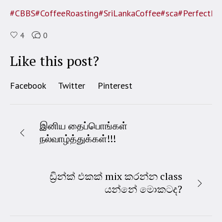
#CBBS
#CoffeeRoasting
#SriLankaCoffee
#sca
#PerfectRo
4
0
Like this post?
Facebook
Twitter
Pinterest
இனிய தைப்பொங்கள்
நல்வாழ்த்துக்கள்!!!
ඩ්‍රින්ක් එකක් mix කරන්න class
යන්නේ මොකටද?