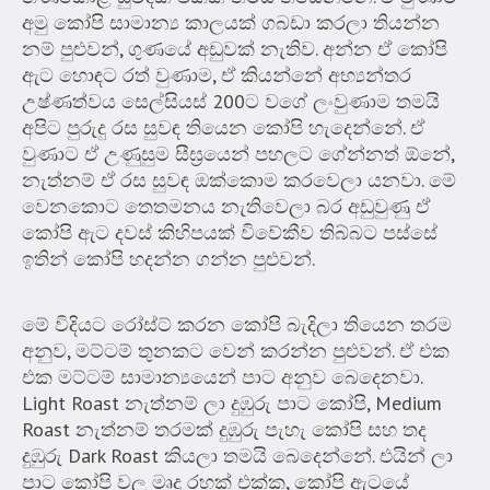
අමු කෝපි සාමාන්‍ය කාලයක් ගබඩා කරලා තියන්න
නම් පුළුවන්, ගුණයේ අඩුවක් නැතිව. අන්න ඒ කෝපි
ඇට හොඳට රත් වුණාම, ඒ කියන්නේ අභ්‍යන්තර
උෂ්ණත්වය සෙල්සියස් 200ට වගේ ලංවුණාම තමයි
අපිට පුරුදු රස සුවඳ තියෙන කෝපි හැදෙන්නේ. ඒ
වුණාට ඒ උණුසුම සීඝ්‍රයෙන් පහලට ගේන්නත් ඕනේ,
නැත්නම් ඒ රස සුවඳ ඔක්කොම කරවෙලා යනවා. මේ
වෙනකොට තෙතමනය නැතිවෙලා බර අඩුවුණු ඒ
කෝපි ඇට දවස් කිහිපයක් විවේකීව තිබ්බට පස්සේ
ඉතින් කෝපි හදන්න ගන්න පුළුවන්.
මේ විදියට රෝස්ට් කරන කෝපි බැදිලා තියෙන තරම
අනුව, මට්ටම් තුනකට වෙන් කරන්න පුළුවන්. ඒ එක
එක මට්ටම් සාමාන්‍යයෙන් පාට අනුව බෙදෙනවා.
Light Roast නැත්නම් ලා දුඹුරු පාට කෝපි, Medium
Roast නැත්නම් තරමක් දුඹුරු පැහැ කෝපි සහ තද
දුඹුරු Dark Roast කියලා තමයි බෙදෙන්නේ. එයින් ලා
පාට කෝපි වල මෘදු රහක් එක්ක, කෝපි ඇටයේ