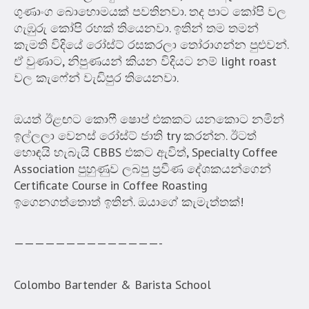
ගුණාංග බොහොමයක් පවතිනවා. තද පාට කෝපි වල
ගැඹුරු කෝපි රහක් තියෙනවා. ඉතින් තම තමන්
කැමති විදියේ රෝස්ට් රසකරලා තෝරාගන්න පුළුවන්.
ඒ වුණාට, නිපුණයන් කියන විදියට නම් light roast
වල කැෆේන් වැඩිපුර තියෙනවා.
ඔයත් ඊළඟට කොෆී ෂොප් එකකට යනකොට නමින්
ඉල්ලලා වෙනස් රෝස්ට් ජාති try කරන්න. ඊටත්
හොඳයි හැබැයි CBBS එකට ඇවිත්, Specialty Coffee
Association පුහුණුව ලබපු ප්‍රවීණ දේශකයන්ගෙන්
Certificate Course in Coffee Roasting
ඉගෙනගත්තොත් ඉතින්. ඔයාගේ කැමැත්තක්!
——————————————-
Colombo Bartender & Barista School