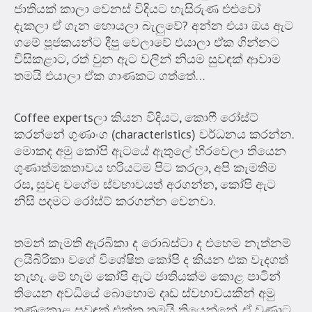
ජාතියක් කාලා වෙනස් විදියට හැසිරුණ එළුවෝ
දැකලා ඒ ගැන හොයලා බැලුවේ? අන්න එයා ඔය ඇට
ගමේ පූජකයන්ට දීපු වෙලාවේ එයාලා ඒක ගින්නට
විසිකළාට, රත් වුන ඇට වලින් නියම සුවඳක් ආවාම
තමයි එයාලා ඒක ගාණකට ගත්තේ…
Coffee expertsලා කියන විදියට, කොෆී රෝස්ට්
කරන්නේ ගුණාංග (characteristics) වර්ධනය කරන්න.
මොකද අමු කෝපි ඇටයේ ඇතුලේ හිරවෙලා තියෙන
ගුණාත්මකතාවය හරියටම පිට කරලා, අපි කැමතිම
රස, සුවඳ වගේම ස්වභාවයත් අරගන්න, කෝපි ඇට
නිසි පදමට රෝස්ට් කරගන්න වෙනවා.
තමන් කැමති ඇරබිකා ද රොබස්ටා ද එහෙම නැත්නම්
ලයිබීරිකා වගේ විශේෂිත කෝපි ද කියන එක වැදගත්
නැහැ. මේ හැම කෝපි ඇට ජාතියක්ම කොළ පාටින්
තියෙන අවධියේ බොහොම දෘඩ ස්වභාවයකින් අමු
තණකොළ සුවඳක් එක්ක තමයි තියෙන්නේ. ඒ වුණාට