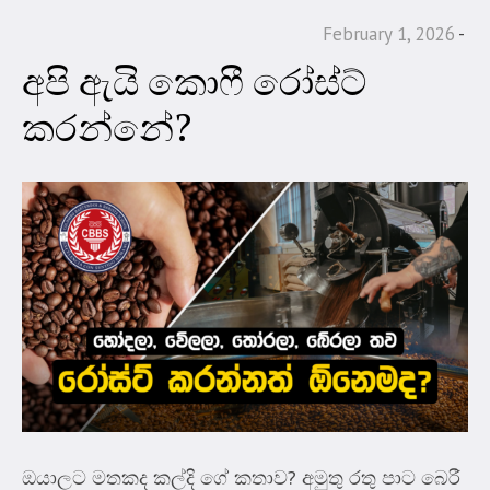
February 1, 2026
අපි ඇයි කොෆී රෝස්ට්
කරන්නේ?
ඔයාලට මතකද කල්දි ගේ කතාව? අමුතු රතු පාට බෙරී